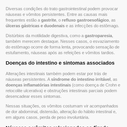
Diversas condições do trato gastrointestinal podem provocar
náuseas e vômitos persistentes. Entre as causas mais
frequentes estão a
gastrite
, o
refluxo gastroesofágico
, as
úlceras gástricas e duodenais
e as infecções do estômago.
Distúrbios da motilidade digestiva, como a
gastroparesia
,
também merecem destaque. Nesses casos, o esvaziamento
do estômago ocorre de forma lenta, provocando sensação de
estufamento, náuseas após as refeições e vômitos tardios.
Doenças do intestino e sintomas associados
Alterações intestinais também podem estar por trás de
náuseas persistentes. A
síndrome do intestino irritável
, as
doenças inflamatórias intestinais
(como doença de Crohn e
retocolite ulcerativa) e obstruções intestinais parciais podem
desencadear esses sintomas.
Nessas situações, os vômitos costumam vir acompanhados
de dor abdominal, distensão, alteração do hábito intestinal e,
em alguns casos, perda de peso involuntária.