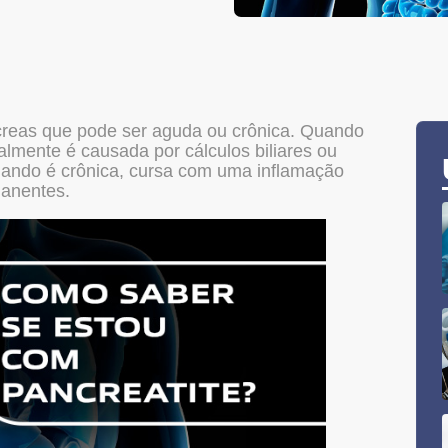
reas que pode ser aguda ou crônica. Quando
almente é causada por cálculos biliares ou
uando é crônica, cursa com uma inflamação
manentes.