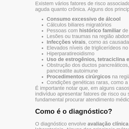
Existem vários fatores de risco associ
aguda quanto crônica. Alguns dos princip
Consumo excessivo de álcool
Cálculos biliares migratórios
Pessoas com
histórico familiar
de
Lesões ou traumas na região abdo
Infecções virais
, como as causadas
Elevados níveis de triglicerídeos n
Hiperparatireoidismo
Uso de estrogênios, tetraciclina 
Obstrução dos ductos pancreáticos,
pancreatite autoimune
Procedimentos cirúrgicos
na regi
Condições genéticas raras, como a fi
É importante notar que, em alguns casos
indivíduo apresentar fatores de risco ou
fundamental procurar atendimento médic
Como é o diagnóstico?
O diagnóstico envolve
avaliação clínic