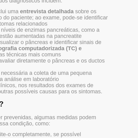
odos diagnósticos incluem:
nclui uma
entrevista detalhada
sobre os
co do paciente; ao exame, pode-se identificar
ntomas relacionados
s níveis de enzimas pancreáticas, como a
 estão aumentadas na pancreatite
alizar o pâncreas e identificar sinais de
grafia computadorizada (TC) e
as técnicas mais comuns
avaliar diretamente o pâncreas e os ductos
r necessária a coleta de uma pequena
a análise em laboratório
línicos, nos resultados dos exames de
utras possíveis causas para os sintomas.
?
r prevenidas, algumas medidas podem
essa condição, como:
ite-o completamente, se possível