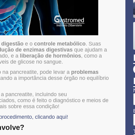
a
digestão
e o
controle metabólico
. Suas
dução de enzimas digestivas
que ajudam a
ado, e a
liberação de hormônios
, como a
íveis de glicose no sangue.
 na pancreatite, pode levar a
problemas
tando a importância desse órgão no equilíbrio
a pancreatite, incluindo seu
iados, como é feito o diagnóstico e meios de
mais sobre essa condição!
procedimento, clicando aqui!
nvolve?