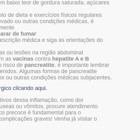
om baixo teor de gordura saturada, açúcares
 de dieta e exercícios físicos regulares
levado ou outras condições médicas, é
amente
arar de fumar
crição médica e siga as orientações do
as ou lesões na região abdominal
om as
vacinas
contra
hepatite A e B
 risco de
pancreatite
, é importante lembrar
enidos. Algumas formas de pancreatite
os ou outras condições médicas subjacentes.
rgico clicando aqui.
tivos dessa inflamação, como dor
áuseas ou vômitos, procure atendimento
co precoce é fundamental para o
omplicações graves! Venha já visitar o