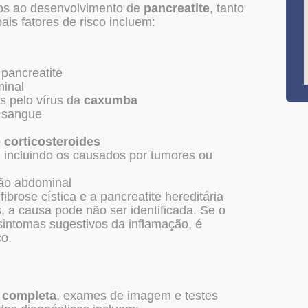
ados ao desenvolvimento de
pancreatite
, tanto
ais fatores de risco incluem:
 pancreatite
minal
 pelo vírus da
caxumba
o sangue
e corticosteroides
 incluindo os causados por tumores ou
ão abdominal
brose cística e a pancreatite hereditária
, a causa pode não ser identificada. Se o
 sintomas sugestivos da inflamação, é
o.
a completa
, exames de imagem e testes