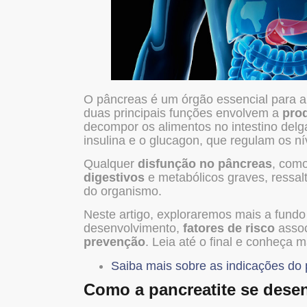
O pâncreas é um órgão essencial para 
duas principais funções envolvem a
pro
decompor os alimentos no intestino delg
insulina e o glucagon, que regulam os n
Qualquer
disfunção no pâncreas
, como
digestivos
e metabólicos graves, ressal
do organismo.
Neste artigo, exploraremos mais a fundo 
desenvolvimento,
fatores de risco
assoc
prevenção
. Leia até o final e conheça 
Saiba mais sobre as indicações do 
Como a pancreatite se dese