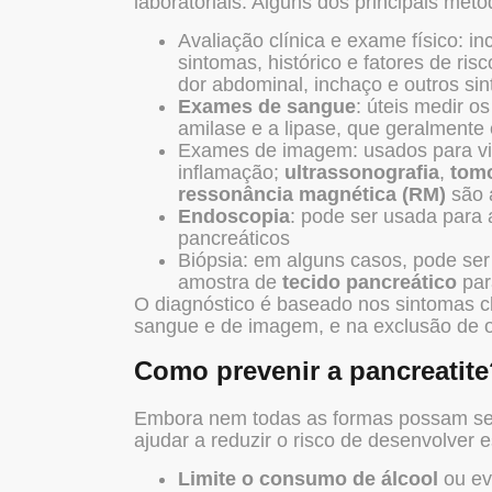
laboratoriais. Alguns dos principais mét
Avaliação clínica e exame físico: i
sintomas, histórico e fatores de ris
dor abdominal, inchaço e outros si
Exames de sangue
: úteis medir o
amilase e a lipase, que geralmente
Exames de imagem: usados para visu
inflamação;
ultrassonografia
,
tomo
ressonância magnética (RM)
são 
Endoscopia
: pode ser usada para 
pancreáticos
Biópsia: em alguns casos, pode se
amostra de
tecido pancreático
par
O diagnóstico é baseado nos sintomas c
sangue e de imagem, e na exclusão de o
Como prevenir a pancreatite
Embora nem todas as formas
possam se
ajudar a reduzir o risco de desenvolver 
Limite o consumo de álcool
ou ev