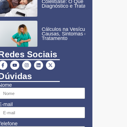
Colelitíase: O Que É,
Diagnóstico e Tratamento
Cálculos na Vesícula:
Causas, Sintomas e
Tratamento
Redes Sociais
Dúvidas
Nome
E-mail
Telefone