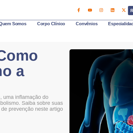
R
Quem Somos
Corpo Clínico
Convênios
Especialida
 Como
ho a
e, uma inflamação do
abolismo. Saiba sobre suas
 de prevenção neste artigo