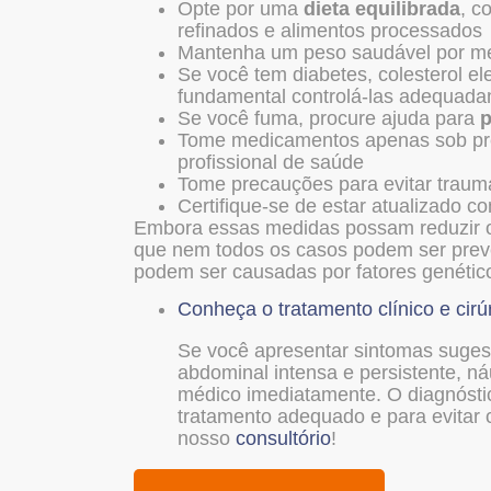
Opte por uma
dieta equilibrada
, c
refinados e alimentos processados
Mantenha um peso saudável por meio
Se você tem diabetes, colesterol e
fundamental controlá-las adequad
Se você fuma, procure ajuda para
p
Tome medicamentos apenas sob pres
profissional de saúde
Tome precauções para evitar traum
Certifique-se de estar atualizado c
Embora essas medidas possam reduzir o
que nem todos os casos podem ser prev
podem ser causadas por fatores genétic
Conheça o tratamento clínico e cirú
Se você apresentar sintomas suges
abdominal intensa e persistente, n
médico imediatamente. O diagnósti
tratamento adequado e para evitar c
nosso
consultório
!