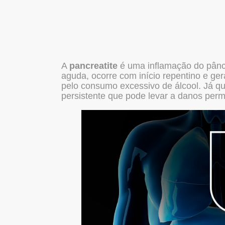
A
pancreatite
é uma inflamação do pânc
aguda, ocorre com início repentino e ger
pelo consumo excessivo de álcool. Já q
persistente que pode levar a danos per