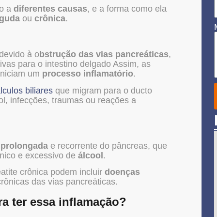
do a
diferentes causas
, e a forma como ela
guda
ou
crônica
.
devido à o
bstrução das vias pancreáticas
,
ivas para o intestino delgado Assim, as
 iniciam um
processo inflamatório
.
lculos biliares
que migram para o ducto
l, infecções, traumas ou reações a
 prolongada
e recorrente do pâncreas, que
nico e excessivo de
álcool
.
tite crônica podem incluir
doenças
rônicas das vias pancreáticas.
ra ter essa inflamação?