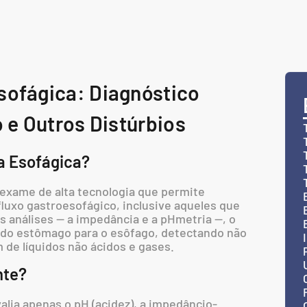
ofágica: Diagnóstico
 e Outros Distúrbios
a Esofágica?
exame de alta tecnologia que permite
fluxo gastroesofágico, inclusive aqueles que
 análises — a impedância e a pHmetria —, o
do estômago para o esôfago, detectando não
de líquidos não ácidos e gases.
nte?
alia apenas o pH (acidez), a impedâncio-