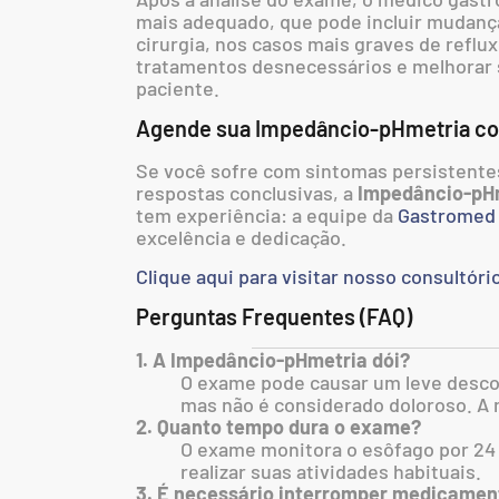
mais adequado, que pode incluir mudanç
cirurgia, nos casos mais graves de reflux
tratamentos desnecessários e melhorar s
paciente.
Agende sua Impedâncio-pHmetria c
Se você sofre com sintomas persistentes
respostas conclusivas, a
Impedâncio-pH
tem experiência: a equipe da
Gastromed
excelência e dedicação.
Clique aqui para visitar nosso consultóri
Perguntas Frequentes (FAQ)
1. A Impedâncio-pHmetria dói?
O exame pode causar um leve desco
mas não é considerado doloroso. A 
2. Quanto tempo dura o exame?
O exame monitora o esôfago por 24 
realizar suas atividades habituais.
3. É necessário interromper medicamen