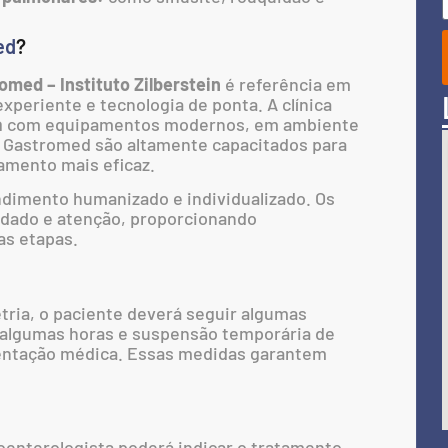
ed
?
omed – Instituto Zilberstein
é referência em
xperiente e tecnologia de ponta. A clínica
a
com equipamentos modernos, em ambiente
da Gastromed são altamente capacitados para
tamento mais eficaz.
dimento humanizado e individualizado. Os
dado e atenção, proporcionando
as etapas.
ria, o paciente deverá seguir algumas
r algumas horas e suspensão temporária de
entação médica. Essas medidas garantem
oenterologista poderá indicar o tratamento