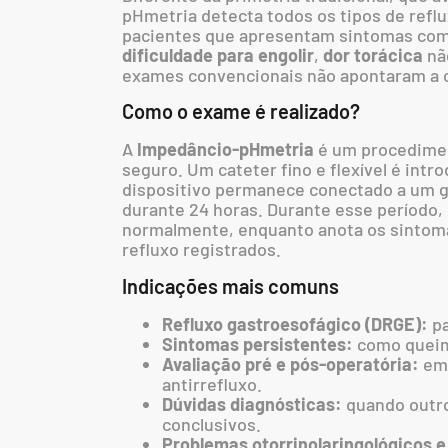
pHmetria detecta todos os tipos de reflu
pacientes que apresentam sintomas co
dificuldade para engolir
,
dor torácica
nã
exames convencionais não apontaram a 
Como o exame é realizado?
A
Impedâncio-pHmetria
é um procedimen
seguro. Um cateter fino e flexível é intr
dispositivo permanece conectado a um gr
durante 24 horas. Durante esse período, 
normalmente, enquanto anota os sintoma
refluxo registrados.
Indicações mais comuns
Refluxo gastroesofágico (DRGE):
pa
Sintomas persistentes:
como queima
Avaliação pré e pós-operatória:
em 
antirrefluxo.
Dúvidas diagnósticas:
quando outro
conclusivos.
Problemas otorrinolaringológicos 