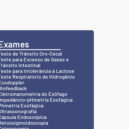
Exames
Teste de Trânsito Oro-Cecal
Teste para Excesso de Gases e
Trânsito Intestinal
Teste para Intolerância à Lactose
Teste Respiratório de Hidrogênio
Ecodoppler
Biofeedback
Eletromanometria do Esôfago
Impedâncio-pHmetria Esofágica
Phmetria Esofágica
Ultrassonografia
Cápsula Endoscópica
Retossigmoidoscopia
Colonoscopia