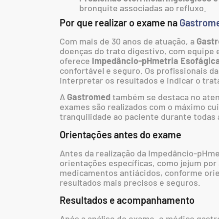
bronquite associadas ao refluxo.
Por que realizar o exame na
Gastrom
Com mais de 30 anos de atuação, a
Gastr
doenças do trato digestivo, com equipe e
oferece
Impedâncio-pHmetria Esofágic
confortável e seguro. Os profissionais 
interpretar os resultados e indicar o tra
A
Gastromed
também se destaca no aten
exames são realizados com o máximo cui
tranquilidade ao paciente durante todas 
Orientações antes do exame
Antes da realização da Impedâncio-pHmet
orientações específicas, como jejum po
medicamentos antiácidos, conforme ori
resultados mais precisos e seguros.
Resultados e acompanhamento
Após a análise do exame, o médico gastr