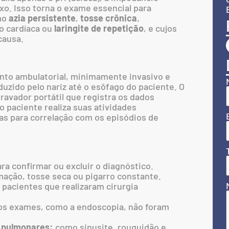
xo. Isso torna o exame essencial para
mo
azia persistente
,
tosse crônica
,
o cardíaca ou
laringite de repetição
, e cujos
causa.
to ambulatorial, minimamente invasivo e
oduzido pelo nariz até o esôfago do paciente. O
avador portátil que registra os dados
o paciente realiza suas atividades
s para correlação com os episódios de
ra confirmar ou excluir o diagnóstico.
ção, tosse seca ou pigarro constante.
pacientes que realizaram cirurgia
s exames, como a endoscopia, não foram
e pulmonares:
como sinusite, rouquidão e